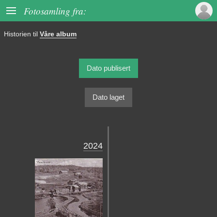

Fotosamling fra:
Historien til
Våre album
Dato publisert
Dato laget
2024