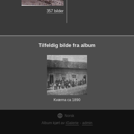
357 bilder
Tilfeldig bilde fra album
Kværna ca 1890

Norsk
Album kjørt av
iGalerie
-
admin