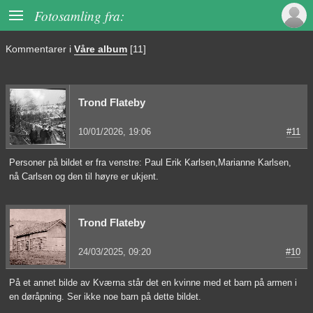

Fotosamling fra:
Kommentarer i
Våre album
[11]
Trond Flateby
10/01/2026, 19:06
#11
Personer på bildet er fra venstre: Paul Erik Karlsen,Marianne Karlsen,
nå Carlsen og den til høyre er ukjent.
Trond Flateby
24/03/2025, 09:20
#10
På et annet bilde av Kværna står det en kvinne med et barn på armen i
en døråpning. Ser ikke noe barn på dette bildet.