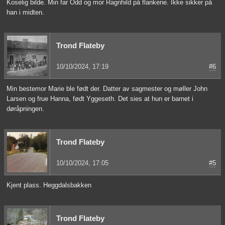
Koselig bilde. Min far Odd og mor Ragnhild på flankene. Ikke sikker på
han i midten.
Trond Flateby
10/10/2024, 17:19
#6
Min bestemor Marie ble født der. Datter av sagmester og møller John
Larsen og frue Hanna, født Yggeseth. Det sies at hun er barnet i
døråpningen.
Trond Flateby
10/10/2024, 17:05
#5
Kjent plass. Heggdalsbakken
Trond Flateby