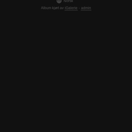

Norsk
Album kjørt av
iGalerie
-
admin