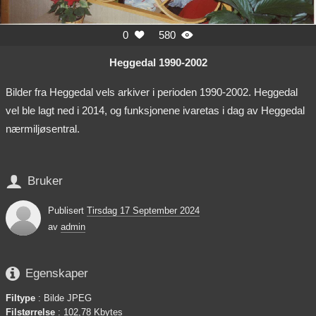
0
580


Heggedal 1990-2002
Bilder fra Heggedal vels arkiver i perioden 1990-2002. Heggedal
vel ble lagt ned i 2014, og funksjonene ivaretas i dag av Heggedal
nærmiljøsentral.

Bruker
Publisert
Tirsdag 17 September 2024
av
admin

Egenskaper
Filtype
: Bilde JPEG
Filstørrelse
: 102,78 Kbytes