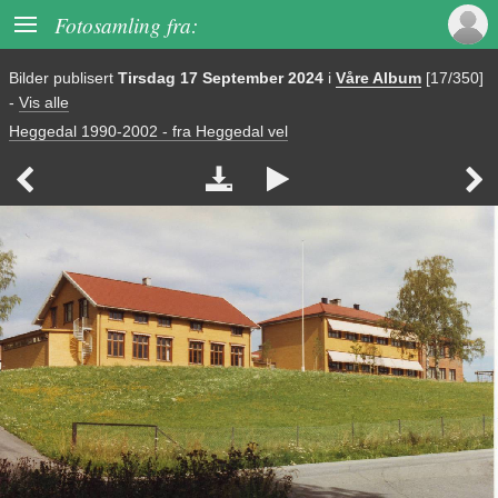

Fotosamling fra:
Bilder publisert
Tirsdag 17 September 2024
i
Våre Album
[17/350]
-
Vis alle
Heggedal 1990-2002 - fra Heggedal vel



