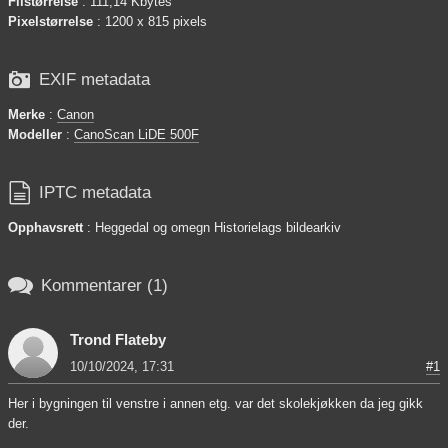
Filstørrelse
: 111,14 Kbytes
Pixelstørrelse
: 1200 x 815 pixels

EXIF metadata
Merke
:
Canon
Modeller
:
CanoScan LiDE 500F

IPTC metadata
Opphavsrett
: Heggedal og omegn Historielags bildearkiv

Kommentarer (1)
Trond Flateby
10/10/2024, 17:31
#1
Her i bygningen til venstre i annen etg. var det skolekjøkken da jeg gikk
der.