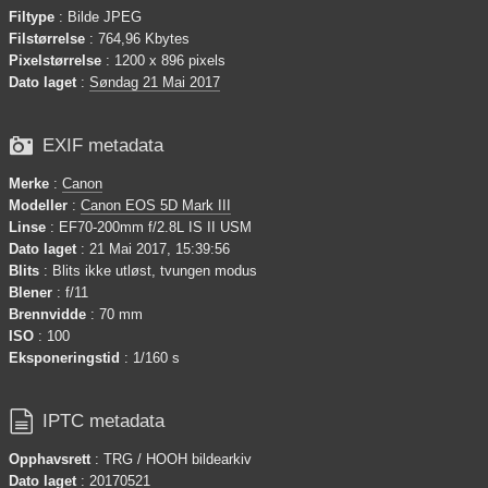
Filtype
: Bilde JPEG
Filstørrelse
: 764,96 Kbytes
Pixelstørrelse
: 1200 x 896 pixels
Dato laget
:
Søndag 21 Mai 2017

EXIF metadata
Merke
:
Canon
Modeller
:
Canon EOS 5D Mark III
Linse
: EF70-200mm f/2.8L IS II USM
Dato laget
: 21 Mai 2017, 15:39:56
Blits
: Blits ikke utløst, tvungen modus
Blener
: f/11
Brennvidde
: 70 mm
ISO
: 100
Eksponeringstid
: 1/160 s

IPTC metadata
Opphavsrett
: TRG / HOOH bildearkiv
Dato laget
: 20170521