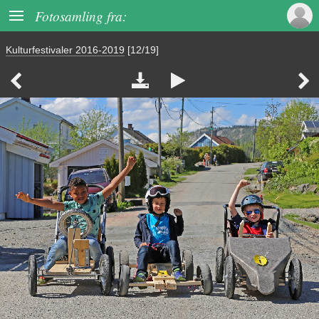

Fotosamling fra:
Kulturfestivaler 2016-2019
[12/19]



