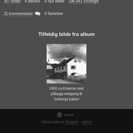
357 bilder
8 albums
0 nye bilder
196 941 visninger

11 kommerntarer
0 favoritter
Tilfeldig bilde fra album
1950 ca Kværna med
påbygg-nedgang til
Solbergs bakeri

Norsk
Album kjørt av
iGalerie
-
admin