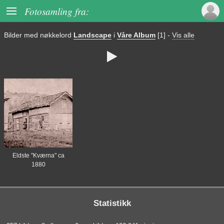

Fotosamling fra:
Bilder med nøkkelord
Landscape
i
Våre Album
[1]
-
Vis alle

Eldste "Kværna" ca
1880
Statistikk